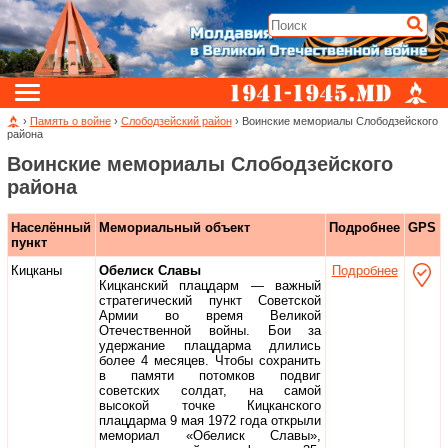
›
Память о войне
›
Слободзейский район
› Воинские мемориалы Слободзейского
района
Воинские мемориалы Слободзейского
района
Населённый
Мемориальный объект
Подробнее
GPS
пункт
Кицканы
Обелиск Славы
Подробнее
Кицканский плацдарм — важный
стратегический пункт Советской
Армии во время Великой
Отечественной войны. Бои за
удержание плацдарма длились
более 4 месяцев. Чтобы сохранить
в памяти потомков подвиг
советских солдат, на самой
высокой точке Кицканского
плацдарма 9 мая 1972 года открыли
мемориал «Обелиск Славы»,