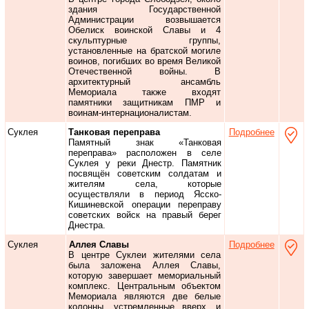
здания Государственной
Администрации возвышается
Обелиск воинской Славы и 4
скульптурные группы,
установленные на братской могиле
воинов, погибших во время Великой
Отечественной войны. В
архитектурный ансамбль
Мемориала также входят
памятники защитникам ПМР и
воинам-интернационалистам.
Суклея
Танковая переправа
Подробнее
Памятный знак «Танковая
переправа» расположен в селе
Суклея у реки Днестр. Памятник
посвящён советским солдатам и
жителям села, которые
осуществляли в период Ясско-
Кишиневской операции переправу
советских войск на правый берег
Днестра.
Суклея
Аллея Славы
Подробнее
В центре Суклеи жителями села
была заложена Аллея Славы,
которую завершает мемориальный
комплекс. Центральным объектом
Мемориала являются две белые
колонны, устремленные вверх, и