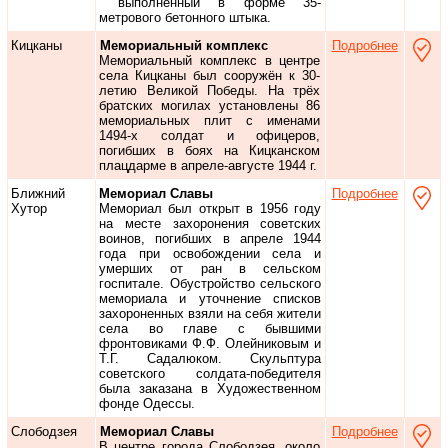
выполненный в форме 35-
метрового бетонного штыка.
Кицканы
Мемориальный комплекс
Подробнее
Мемориальный комплекс в центре
села Кицканы был сооружён к 30-
летию Великой Победы. На трёх
братских могилах установлены 86
мемориальных плит с именами
1494-х солдат и офицеров,
погибших в боях на Кицканском
плацдарме в апреле-августе 1944 г.
Ближний
Мемориал Славы
Подробнее
Хутор
Мемориал был открыт в 1956 году
на месте захоронения советских
воинов, погибших в апреле 1944
года при освобождении села и
умерших от ран в сельском
госпитале. Обустройство сельского
мемориала и уточнение списков
захороненных взяли на себя жители
села во главе с бывшими
фронтовиками Ф.Ф. Олейниковым и
Т.Г. Садалюком. Скульптура
советского солдата-победителя
была заказана в Художественном
фонде Одессы.
Слободзея
Мемориал Славы
Подробнее
В центре города Слободзея, около