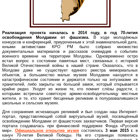
Реализация проекта началась в 2014 году, в год 70-летия
освобождения Молдавии от фашизма.
В ходе молодёжных
конкурсов и конференций, приуроченным к этой знаменательной дате,
юными активистами КРО РМ было собрано множество
документальных материалов и рассказов очевидцев о событиях
военного времени на территории Молдовы. Одновременно остро
встал вопрос о состоянии памятных мест, связанных с историей
Великой Отечественной войны в нашей стране. Оказалось, что в
Молдове даже не существует единого реестра мемориальных
объектов, а большинство малых музеев Молдавии находятся в
катастрофическом состоянии и держатся только на энтузиазме их
хранителей, либо закрыты на большой замок, который открывается
крайне редко. Уходят из жизни те, кто помнит слёзы радости, с
которыми встречали советскую армию-освободительницу местные
жители, и те, кто хранит бесценные реликвии в полуразвалившихся
школьных и сельских музеях.
Для сохранения исчезающих реликвий и был создан наш Интернет-
портал, представляющий собой виртуальный музей, посвящённый
освобождению Молдавии от фашистских захватчиков. Первая версия
портала создавалась при финансовой поддержке Фонда «Русский
мир».
Официальное открытие музея
состоялось
3 мая 2015 г.
в
канун 70-летия Великой Победы. На его страницах появились
оцифрованные копии документов и фотографий, хранящихся в