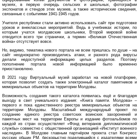
музеях, в первую очередь сельских и школьных, фотографии
экспонатов и стендов этих музеев, а также исторические сведения,
связанные с событиями 1941-1945 годов.
Учителя республики стали активно использовать сайт при подготовке
уроков и внеклассных мероприятий. Ведь в учебниках истории, по
которым учатся молдавские школьники, Второй мировой войне
отводится всего три странички, а термин «Великая Отечественная
война» отсутствует вовсе.
Но, видимо, тематика нового портала не всем пришлась по душе – на
сайт неоднократно производились атаки, и разного рода вирусы
делали недоступной информацию целых разделов. Поэтому
пополнение портала новой информацией было временно
приостановлено.
В 2021 году Виртуальный музей заработал на новой платформе,
которая позволит создать также электронный каталог памятников и
мемориальных объектов на территории Молдовы.
Возможность создания такого каталога появилась ещё и благодаря
выходу в свет уникального издания: «Книга памяти. Молдова» –
первого и пока единственного реестра мемориальных объектов на
территории Молдовы. Масштабный международный проект по
созданию единого реестра советских воинских захоронений и
памятных мест на территории Европы и издание фотоальбомов по
каждой из стран осуществляет «Фонд ветеранов дипломатической
службы» совместно с общественной организацией «Институт военного
наследия». В Молдове главным партнёром проекта стал Конгресс
русских общин РМ, бескорыстно поделившийся с издателями всеми