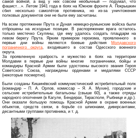
самой войной, а вид у них совсем необычный — подумал, что
фашист…». Летом 1941 года в боях на Южном фронте А. Покрышкин
сбил несколько самолётов противника, но из-за уничтожения
полковых документов они не были ему засчитаны.
На всем протяжении Прута и Дуная немецко-румынские войска были
отброшены на исходные позиции. В распоряжении врага осталось
только местечко Скуляны, где ему удалось создать плацдарм на
левом берегу Прута. Ярким примером героизма, проявленного в
первые дни войны являются боевые действия
Молдавского
пограничного округа
, входившего в состав Одесского военного
округа.
За проявленную храбрость и мужество в боях на территории
Молдавии в первые дни войны многие пограничники, бойцы и
командиры Красной Армии были удостоены высокого звания Героя
Советского Союза, награждены орденами и медалями СССР
(некоторые посмертно).
Были созданы Кишинёвский коммунистический истребительный полк
(командир – П. А. Орлов, комиссар – Я. А. Мухин), городские и
сельские истребительные батальоны (свыше 60), а также отряды
народного ополчения (в Кагуле, Бендерах, Тирасполе, Рыбнице и др.).
Они оказали большую помощь Красной Армии в охране военных
объектов, средств связи, в борьбе со шпионами, диверсантами,
десантными группами противника, и т. д.