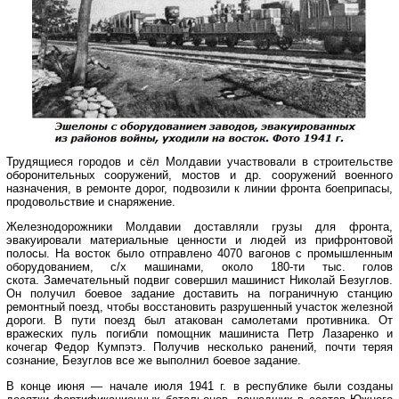
Трудящиеся городов и сёл Молдавии участвовали в строительстве
оборонительных сооружений, мостов и др. сооружений военного
назначения, в ремонте дорог, подвозили к линии фронта боеприпасы,
продовольствие и снаряжение.
Железнодорожники Молдавии доставляли грузы для фронта,
эвакуировали материальные ценности и людей из прифронтовой
полосы. На восток было отправлено 4070 вагонов с промышленным
оборудованием, с/х машинами, около 180-ти тыс. голов
скота. Замечательный подвиг совершил машинист Николай Безуглов.
Он получил боевое задание доставить на пограничную станцию
ремонтный поезд, чтобы восстановить разрушенный участок железной
дороги. В пути поезд был атакован самолетами противника. От
вражеских пуль погибли помощник машиниста Петр Лазаренко и
кочегар Федор Кумпэтэ. Получив несколько ранений, почти теряя
сознание, Безуглов все же выполнил боевое задание.
В конце июня — начале июля 1941 г. в республике были созданы