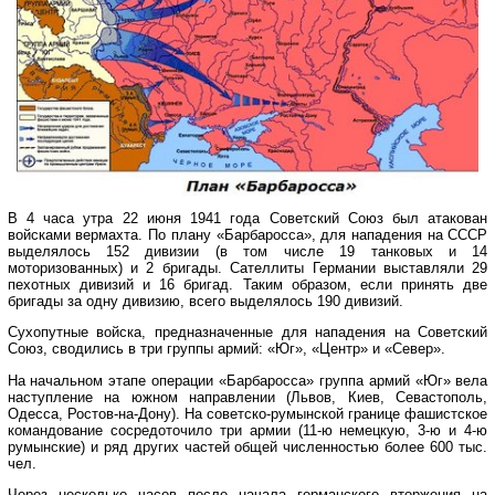
В 4 часа утра 22 июня 1941 года Советский Союз был атакован
войсками вермахта. По плану «Барбаросса», для нападения на СССР
выделялось 152 дивизии (в том числе 19 танковых и 14
моторизованных) и 2 бригады. Сателлиты Германии выставляли 29
пехотных дивизий и 16 бригад. Таким образом, если принять две
бригады за одну дивизию, всего выделялось 190 дивизий.
Сухопутные войска, предназначенные для нападения на Советский
Союз, сводились в три группы армий: «Юг», «Центр» и «Север».
На начальном этапе операции «Барбаросса» группа армий «Юг» вела
наступление на южном направлении (Львов, Киев, Севастополь,
Одесса, Ростов-на-Дону). На советско-румынской границе фашистское
командование сосредоточило три армии (11-ю немецкую, 3-ю и 4-ю
румынские) и ряд других частей общей численностью более 600 тыс.
чел.
Через несколько часов после начала германского вторжения на