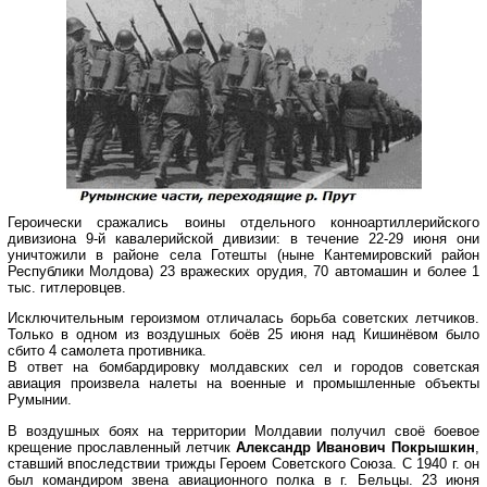
Героически сражались воины отдельного конноартиллерийского
дивизиона 9-й кавалерийской дивизии: в течение 22-29 июня они
уничтожили в районе села Готешты (ныне Кантемировский район
Республики Молдова) 23 вражеских орудия, 70 автомашин и более 1
тыс. гитлеровцев.
Исключительным героизмом отличалась борьба советских летчиков.
Только в одном из воздушных боёв 25 июня над Кишинёвом было
сбито 4 самолета противника.
В ответ на бомбардировку молдавских сел и городов советская
авиация произвела налеты на военные и промышленные объекты
Румынии.
В воздушных боях на территории Молдавии получил своё боевое
крещение прославленный летчик
Александр Иванович Покрышкин
,
ставший впоследствии трижды Героем Советского Союза. С 1940 г. он
был командиром звена авиационного полка в г. Бельцы. 23 июня