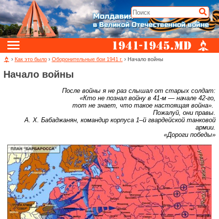
›
Как это было
›
Оборонительные бои 1941 г.
› Начало войны
Начало войны
После войны я не раз слышал от старых солдат:
«Кто не познал войну в 41-м — начале 42-го,
тот не знает, что такое настоящая война».
Пожалуй, они правы.
А. Х. Бабаджанян, командир корпуса 1–й гвардейской танковой
армии.
«Дороги победы»