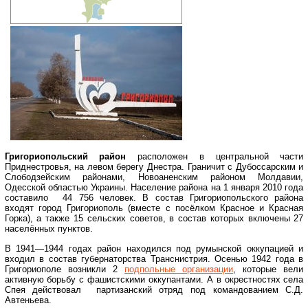
Григориопольский район
расположен в центральной части
Приднестровья, на левом берегу Днестра. Граничит с Дубоссарским и
Слободзейским районами, Новоаненским
районом Молдавии,
Одесской областью Украины. Население района на 1 января 2010 года
составило 44 756 человек. В состав Григориопольского района
входят город Григориополь (вместе с посёлком Красное и Красная
Горка), а также 15 сельских советов, в состав которых включены 27
населённых пунктов.
В 1941—1944 годах район находился под румынской оккупацией и
входил в состав губернаторства Транснистрия. Осенью 1942 года в
Григориополе возникли 2
подпольные организации
, которые вели
активную борьбу с фашистскими оккупантами. А в окрестностях села
Спея действовал партизанский отряд под командованием С.Д.
Автеньева.