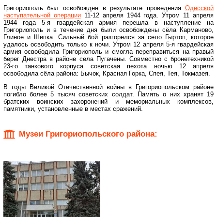
Григориополь был освобожден в результате проведения
Одесской
наступательной операции
11-12 апреля 1944 года. Утром 11 апреля
1944 года 5-я гвардейская армия перешла в наступление на
Григориополь и в течение дня были освобождены сёла Карманово,
Глиное и Шипка. Сильный бой разгорелся за село Гыртоп, которое
удалось освободить только к ночи. Утром 12 апреля 5-я гвардейская
армия освободила Григориополь и смогла переправиться на правый
берег Днестра в районе села Пугачены. Совместно с бронетехникой
23-го танкового корпуса советская пехота ночью 12 апреля
освободила сёла района: Бычок, Красная Горка, Спея, Тея, Токмазея.
В годы Великой Отечественной войны в Григориопольском районе
погибло более 5 тысяч советских солдат. Память о них хранят 19
братских воинских захоронений и мемориальных комплексов,
памятники, установленные в местах сражений.
Музеи Григориопольского района: