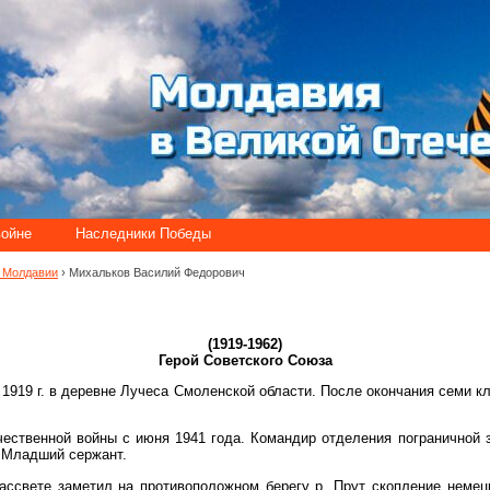
войне
Наследники Победы
и Молдавии
› Михальков Василий Федорович
(1919-1962)
Герой Советского Союза
1919 г. в деревне Лучеса Смоленской области. После окончания семи кл
ественной войны с июня 1941 года. Командир отделения пограничной з
. Младший сержант.
рассвете заметил на противоположном берегу р. Прут скопление немец