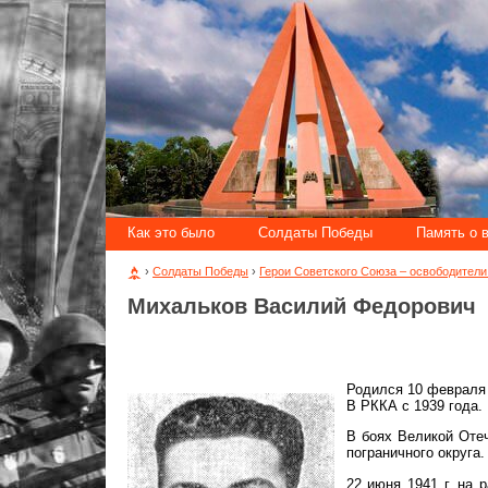
Как это было
Солдаты Победы
Память о 
›
Солдаты Победы
›
Герои Советского Союза – освободител
Михальков Василий Федорович
Родился 10 февраля 
В РККА с 1939 года.
В боях Великой Отеч
пограничного округа
22 июня 1941 г. на 