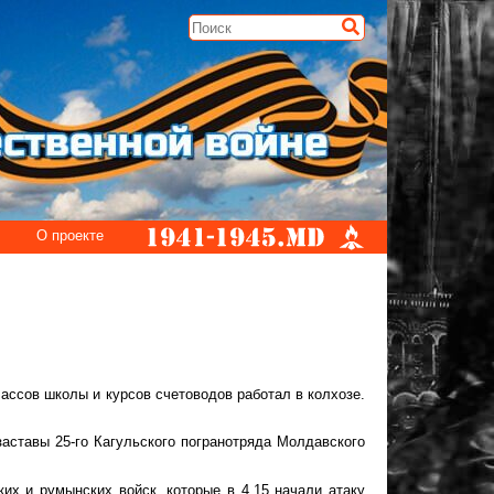
О проекте
ассов школы и курсов счетоводов работал в колхозе.
аставы 25-го Кагульского погранотряда Молдавского
ких и румынских войск, которые в 4.15 начали атаку