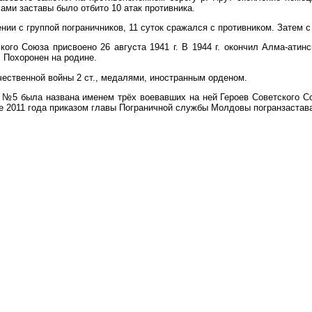
ами заставы было отбито 10 атак противника.
нии с группой пограничников, 11 суток сражался с противником. Затем с
кого Союза присвоено 26 августа 1941 г. В 1944 г. окончил Алма-атин
. Похоронен на родине.
ественной войны 2 ст., медалями, иностранным орденом.
а №5 была названа именем трёх воевавших на ней Героев Советского 
е 2011 года приказом главы Пограничной службы Молдовы погранзастав