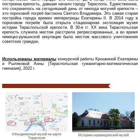
построена крепость, давшая начало городу Тирасполь. Единственное,
что сохранилось на сегодняшний день от некогда могучей крепости –
это пороховой погреб бастиона Святого Владимира. Это самая старая
постройка города времен императрицы Екатерины II. В 2014 году в
пороховом погребе была открыта стационарная экспозиция музея
истории Тираспольской крепости. В 30-е гг. XX века Тираспольская
крепость служила местом расстрела репрессированных, а во время
немецко-румынской оккупации была местом массового уничтожения
советских граждан.
Использованы материалы
конкурсной работы Крошкиной Екатерины
и Рыляковой Анны (Тираспольская гуманитарно-математическая
гимназия), 2022 г.
Объединённый музей на карте
Историко-краеведческий музей
Тирасполя