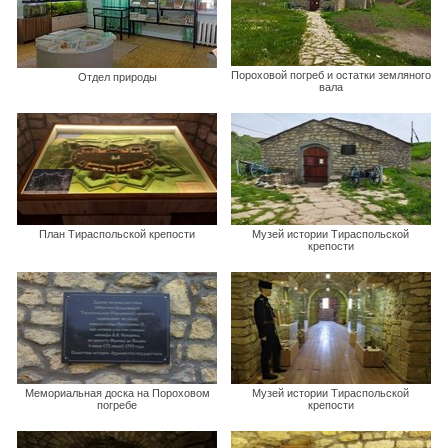
Пороховой погреб и остатки земляного
Отдел природы
вала
План Тираспольской крепости
Музей истории Тираспольской
крепости
Мемориальная доска на Пороховом
Музей истории Тираспольской
погребе
крепости