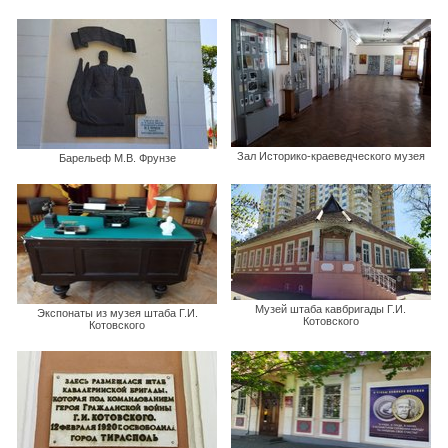
Зал Историко-краеведческого музея
Барельеф М.В. Фрунзе
Музей штаба кавбригады Г.И.
Экспонаты из музея штаба Г.И.
Котовского
Котовского