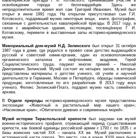
кавалерийской бригады Г. И. Котовского, принимавшей участие в
освобождении города от белогвардейцев. Здесь же
непродолжительное время жил сам Григорий Иванович. Музей был
открыт в июне 1991 года. На открытии присутствовал сын Г.И.
Котовского, подаривший музею некоторые вещи, книги, фотографии,
связанные с деятельностью кавалерийской бригады. В 2017 году, в
связи с аварийностью здания, экспозицию, посвящённую Г. И.
Котовскому, перевели в выставочные залы историко-краеведческого
музея.
Мемориальный дом-музей Н.Д. Зелинского
был открыт 31 октября
1987 года в доме, где родился и провёл свое детство выдающийся
русский и советский химик-органик, один из основоположников
органического катализа и нефтехимии, академик, Герой
Социалистического труда, лауреат многих премий – Николай
Дмитриевич Зелинский. Музей состоит из четырех залов, в которых
представлены материалы о детстве ученого, об учебе и научной
деятельности в Германии, Москве и Петербурге, образцы химической
продукции, изготовленные по его разработкам. В 2013 году внук
ученого, Феликс Зелинский-Платэ, подарил музею часть семейного
архива.
В
Отделе природы
историко-краеведческого музея представлены
экспозиции:
«Животный и растительный мир нашего края»;
«Насекомые края»; «Обитатели древних и современных морей».
Музей истории
Тираспольской крепости
был задуман как музей
военно-исторического профиля, отражающий период существования
крепости, как боевой единицы российской армии с 1793 г. по 1835 г. и
базы воинских частей ХIХ – начала ХХ вв. Музей расположен в
исторической части города. Это место, где в конце XVIII века была