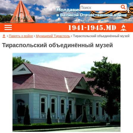
›
Память о войне
›
Муниципий Тирасполь
› Тираспольский объединённый музей
Тираспольский объединённый музей