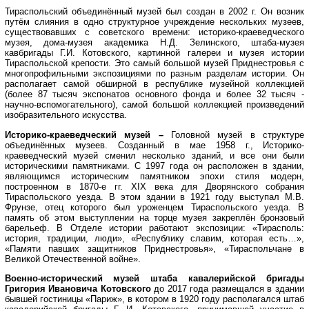
Тираспольский объединённый музей был создан в 2002 г. Он возник
путём слияния в одно структурное учреждение нескольких музеев,
существовавших с советского времени: историко-краеведческого
музея, дома-музея академика Н.Д. Зелинского, штаба-музея
кавбригады Г.И. Котовского, картинной галереи и музея истории
Тираспольской крепости. Это самый большой музей Приднестровья с
многопрофильными экспозициями по разным разделам истории. Он
располагает самой обширной в республике музейной коллекцией
(более 87 тысяч экспонатов основного фонда и более 32 тысяч -
научно-вспомогательного), самой большой коллекцией произведений
изобразительного искусства.
Историко-краеведческий музей
–
Головной музей в структуре
объединённых музеев. Созданный в мае 1958 г., Историко-
краеведческий музей сменил несколько зданий, и все они были
историческими памятниками. С 1997 года он расположен в здании,
являющимся историческим памятником эпохи стиля модерн,
построенном в 1870-е гг. XIX века для Дворянского собрания
Тираспольского уезда. В этом здании в 1921 году выступал М.В.
Фрунзе, отец которого был уроженцем Тираспольского уезда. В
память об этом выступлении на торце музея закреплён бронзовый
барельеф. В
Отделе истории работают экспозиции: «Тирасполь:
история, традиции, люди», «Республику славим, которая есть…»,
«Памяти павших защитников Приднестровья», «Тираспольчане в
Великой Отечественной войне».
Военно-исторический музей штаба
кавалерийской бригады
Григория Ивановича Котовского
до 2017 года размещался в здании
бывшей гостиницы «Париж», в котором в 1920 году располагался штаб