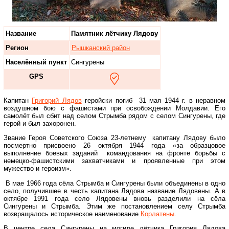
Название
Памятник лётчику Лядову
Регион
Рышканский район
Населённый пункт
Сингурены
GPS
Капитан
Григорий Лядов
геройски погиб 31 мая 1944 г. в неравном
воздушном бою с фашистами при освобождении Молдавии. Его
самолёт был сбит над селом Стрымба рядом с селом Сингурены, где
герой и был захоронен.
Звание Героя Советского Союза 23-летнему капитану Лядову было
посмертно присвоено 26 октября 1944 года «за образцовое
выполнение боевых заданий командования на фронте борьбы с
немецко-фашистскими захватчиками и проявленные при этом
мужество и героизм».
В мае 1966 года сёла Стрымба и Сингурены были объединены в одно
село, получившее в честь капитана Лядова название Лядовены. А в
октябре 1991 года село Лядовены вновь разделили на сёла
Сингурены и Стрымба. Этим же постановлением селу Стрымба
возвращалось историческое наименование
Корлатены
.
В центре села Сингурены на могиле лётчика Григория Лядова