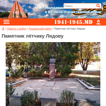
›
Память о войне
›
Рышканский район
› Памятник лётчику Лядову
Памятник лётчику Лядову