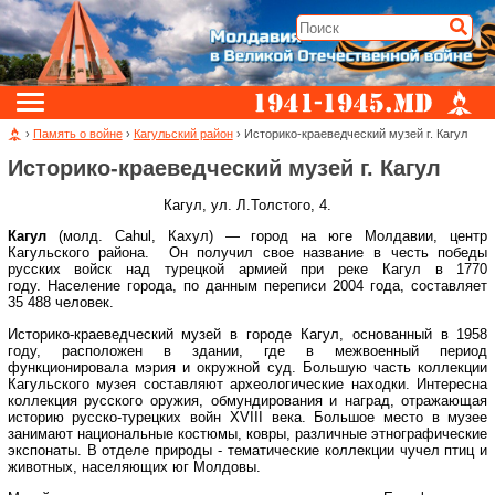
›
Память о войне
›
Кагульский район
› Историко-краеведческий музей г. Кагул
Историко-краеведческий музей г. Кагул
Кагул, ул. Л.Толстого, 4.
Кагул
(молд. Cahul, Кахул) — город на юге Молдавии, центр
Кагульского района. Он получил свое название в честь победы
русских войск над турецкой армией при реке Кагул в 1770
году. Население города, по данным переписи 2004 года, составляет
35 488 человек.
Историко-краеведческий музей в городе Кагул, основанный в 1958
году, расположен в здании, где в межвоенный период
функционировала мэрия и окружной суд. Большую часть коллекции
Кагульского музея составляют археологические находки. Интересна
коллекция русского оружия, обмундирования и наград, отражающая
историю русско-турецких войн XVIII века. Большое место в музее
занимают национальные костюмы, ковры, различные этнографические
экспонаты. В отделе природы - тематические коллекции чучел птиц и
животных, населяющих юг Молдовы.