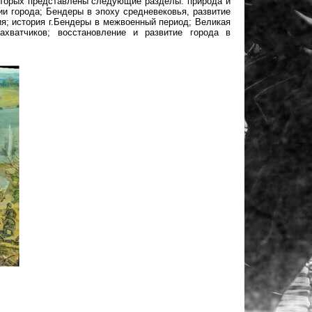
которых представлены следующие разделы: природа и
ии города; Бендеры в эпоху средневековья, развитие
я; история г.Бендеры в межвоенный период; Великая
хватчиков; восстановление и развитие города в