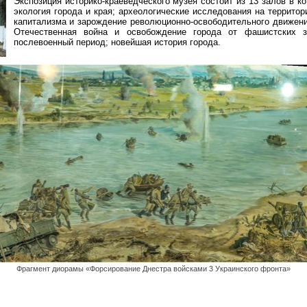
Экспозиция историко-краеведческого музея состоит из 13 залов в 
экология города и края; археологические исследования на территор
капитализма и зарождение революционно-освободительного движени
Отечественная война и освобождение города от фашистских за
послевоенный период; новейшая история города.
Фрагмент диорамы «Форсирование Днестра войсками 3 Украинского фронта»