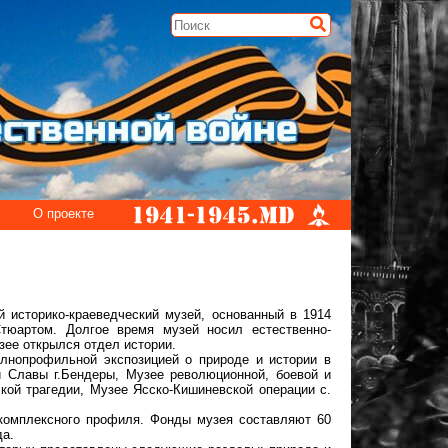
О проекте
 историко-краеведческий музей, основанный в 1914
тюартом. Долгое время музей носил естественно-
зее открылся отдел истории.
олнопрофильной экспозицией о природе и истории в
й Славы г.Бендеры, Музее революционной, боевой и
ой трагедии, Музее Ясско-Кишиневской операции с.
 комплексного профиля. Фонды музея составляют 60
да.