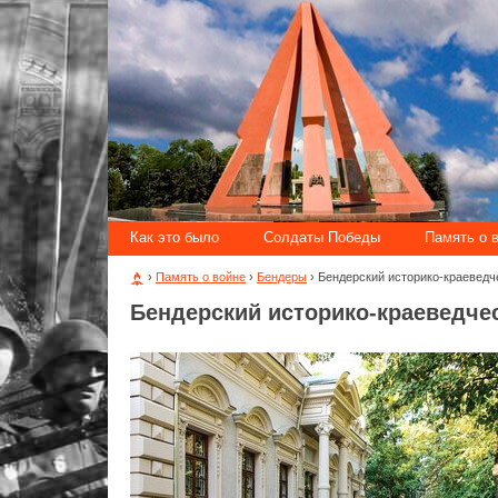
Как это было
Солдаты Победы
Память о 
›
Память о войне
›
Бендеры
› Бендерский историко-краеведч
Бендерский историко-краеведче