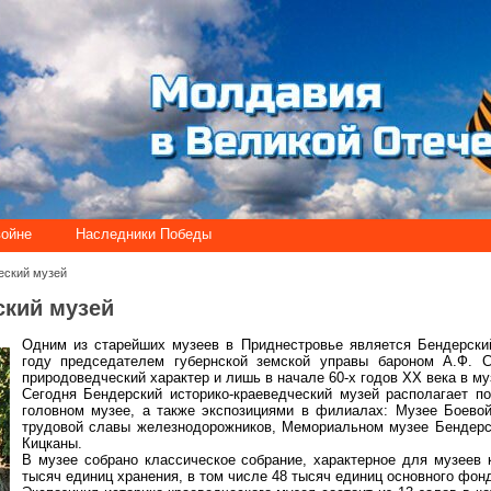
войне
Наследники Победы
еский музей
ский музей
Одним из старейших музеев в Приднестровье является Бендерский
году председателем губернской земской управы бароном А.Ф. С
природоведческий характер и лишь в начале 60-х годов ХХ века в му
Сегодня Бендерский историко-краеведческий музей располагает п
головном музее, а также экспозициями в филиалах: Музее Боево
трудовой славы железнодорожников, Мемориальном музее Бендерск
Кицканы.
В музее собрано классическое собрание, характерное для музеев
тысяч единиц хранения, в том числе 48 тысяч единиц основного фон