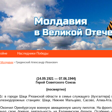
войне
Наследники Победы
и Молдавии
› Гридинский Александр Иванович
ч
(14.09.1921 — 07.06.1944)
Герой Советского Союза
(посмертно)
1г. в городе Шацк Рязанской области в семье служащего (бухгалтера)
елезнодорожных станциях: Шацк, Нижнее Мальцево, Сасово, Алма-Ата
. Окончил Оренбургскую военную авиационную школу пилотов. На фронта
ачал свою боевую деятельность на Калининском фронте. Особенно о