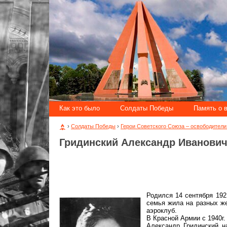
Как это было
Солдаты Победы
Память о 
›
Солдаты Победы
›
Герои Советского Союза – освободител
Гридинский Александр Иванови
Родился 14 сентября 192
семья жила на разных ж
аэроклуб.
В Красной Армии с 1940г
Александр Гридинский н