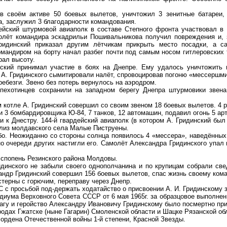
 в своём активе 50 боевых вылетов, уничтожил 3 зенитные батареи,
а, заслужил 3 благодарности командования.
дейский штурмовой авиаполк в составе Степного фронта участвовал в 
олёт командира эскадрильи Пошивальникова получил повреждения и, 
ридинский приказал другим лётчикам прикрыть место посадки, а с
омандиром на борту начал разбег почти под самым носом гитлеровских 
рал высоту.
нский принимал участие в боях на Днепре. Ему удалось уничтожить 
а А. Гридинского сымитировали налёт, спровоцировав погоню «мессершм
ребезги. Звено без потерь вернулось на аэродром.
-пехотинцев сохранили на западном берегу Днепра штурмовики звен
 котле А. Гридинский совершил со своим звеном 18 боевых вылетов. 4 
 3 бомбардировщика Ю-84, 7 танков, 12 автомашин, подавил огонь 5 ар
ли к Днестру. 144-й гвардейский авиаполк (в котором А. Гридинский б
близ молдавского села Малые Пиструены.
ебо. Неожиданно со стороны солнца появилось 4 «мессера», наведённых
 но очереди других настигли его. Самолёт Александра Гридинского упа
эспопень Резинского района Молдовы.
динского не забыли своего однополчанина и по крупицам собрали све
ндр Гридинский совершил 156 боевых вылетов, спас жизнь своему кома
истерны с горючим, переправу через Днепр.
 просьбой под-держать ходатайство о присвоении А. И. Гридинскому з
диума Верховного Совета СССР от 6 мая 1965г. за образцовое выполне
агу и геройство Александру Ивановичу Гридинскому было посмертно при
одах Гжатске (ныне Гагарин) Смоленской области и Шацке Рязанской об
 ордена Отечественной войны 1-й степени, Красной Звезды.