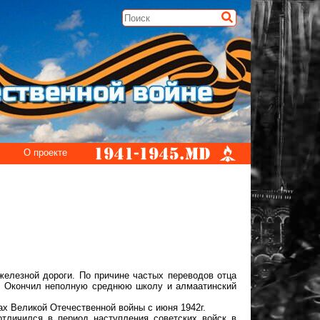
О проекте
 железной дороги. По причине частых переводов отца
. Окончил неполную среднюю школу и алмаатинский
х Великой Отечественной войны с июня 1942г.
тличился в период наступления советских войск в