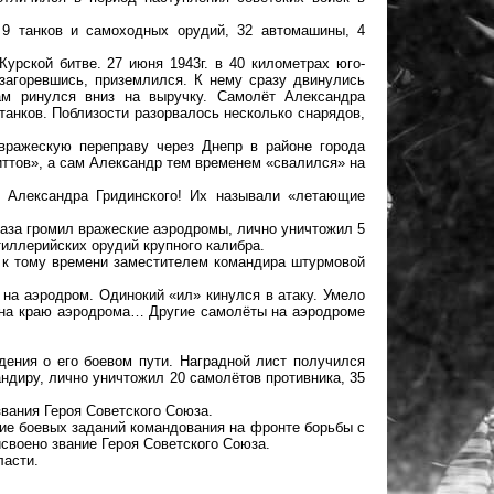
 9 танков и самоходных орудий, 32 автомашины, 4
Курской битве. 27 июня 1943г. в 40 километрах юго-
загоревшись, приземлился. К нему сразу двинулись
ам ринулся вниз на выручку. Самолёт Александра
танков. Поблизости разорвалось несколько снарядов,
вражескую переправу через Днепр в районе города
иттов», а сам Александр тем временем «свалился» на
а Александра Гридинского! Их называли «летающие
раза громил вражеские аэродромы, лично уничтожил 5
тиллерийских орудий крупного калибра.
ыл к тому времени заместителем командира штурмовой
 на аэродром. Одинокий «ил» кинулся в атаку. Умело
л на краю аэродрома… Другие самолёты на аэродроме
дения о его боевом пути. Наградной лист получился
ндиру, лично уничтожил 20 самолётов противника, 35
вания Героя Советского Союза.
ние боевых заданий командования на фронте борьбы с
своено звание Героя Советского Союза.
ласти.