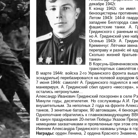
декабре 1942г.
К концу 1942г. он имел
бензоцистерны противник
Летом 1943г. 144-й гвар
западнее Белгорода сам
фашистские танки. А. Г
Гридинского с раненым к
но А. Гридинский уже наб
Осенью 1943г. А. Гриди
Кременчуг. Лётчики звен
переправу и разнёс её вд
Сколько жизней братьев
танки».
В Корсунь-Шевченковском
транспортных самолётов и
В марте 1944г. войска 2-го Украинского фронта выш
эскадрильи) перебазировался на полевой аэродром 
7 июня 1944г. самолёт А. Гридинского поднялся в н
маневрируя, А. Гридинский сбил одного «мессера»,
остались нетронутыми…
Александр Иванович Гридинский похоронен в селе Р
Минули годы, десятилетия. Но сослуживцы А.И. Гри
внушительным. За неполных 2 года на фронте Алекса
танков, 3 зенитные батареи, 90 автомашин, 4 бензоц
Однополчане обратились к главнокомандующему ВВС с
В канун празднования 20-летия Победы Указом Прези
немецкими захватчиками и проявленные при этом отв
Именем Александра Гридинского названы улицы в гор
Награды:
орден Ленина, 2 ордена Красного Знамени,